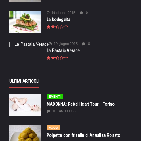
19 giugno 2015
0
La bodeguita
19 giugno 2015
0
La Pastaia Verace
ULTIMI ARTICOLI
EVENTI
MADONNA: Rebel Heart Tour – Torino
0
111722
FOOD
Polpette con friselle di Annalisa Rosato