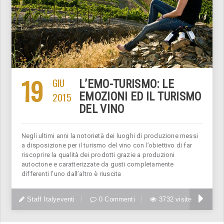
19
GIU
L’EMO-TURISMO: LE
2015
EMOZIONI ED IL TURISMO
DEL VINO
Negli ultimi anni la notorietà dei luoghi di produzione messi
a disposizione per il turismo del vino con l’obiettivo di far
riscoprire la qualità dei prodotti grazie a produzioni
autoctone e caratterizzate da gusti completamente
differenti l’uno dall’altro è riuscita
Staff Italyeventi
0 Commenti
3732 visite