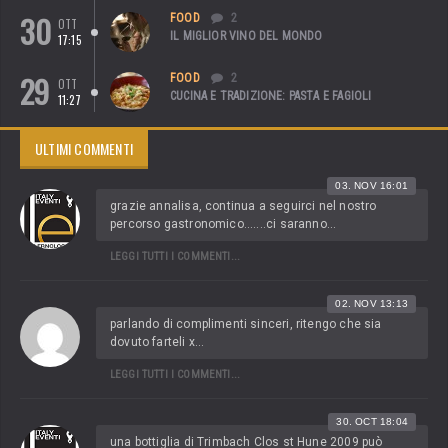
30
FOOD
2
OTT
IL MIGLIOR VINO DEL MONDO
17:15
29
FOOD
2
OTT
CUCINA E TRADIZIONE: PASTA E FAGIOLI
11:27
ULTIMI COMMENTI
03. NOV 16:01
grazie annalisa, continua a seguirci nel nostro
percorso gastronomico.......ci saranno...
LEGGI TUTTI I COMMENTI...
02. NOV 13:13
parlando di complimenti sinceri, ritengo che sia
dovuto farteli x...
LEGGI TUTTI I COMMENTI...
30. OCT 18:04
una bottiglia di Trimbach Clos st Hune 2009 può