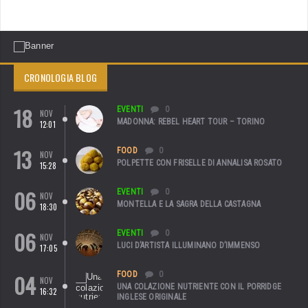
CRONOLOGIA BLOG
18
EVENTI
0
NOV
MADONNA: REBEL HEART TOUR – TORINO
12:01
13
FOOD
0
NOV
POLPETTE CON FRISELLE DI ANNALISA ROSATO
15:28
06
EVENTI
0
NOV
MONTELLA E LA SAGRA DELLA CASTAGNA
18:30
06
EVENTI
0
NOV
LUCI D’ARTISTA ILLUMINANO D’IMMENSO
17:05
04
FOOD
0
NOV
UNA COLAZIONE NUTRIENTE CON IL PORRIDGE
16:32
INGLESE ORIGINALE