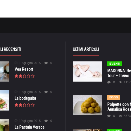
LI RECENSITI
ULTIMI ARTICOLI
19 giugno 2015
0
EVENTI
Vea Resort
MADONNA: Reb
Tour – Torino
0
1117
19 giugno 2015
0
FOOD
La bodeguita
Polpette con fr
Annalisa Ros
0
8773
19 giugno 2015
0
La Pastaia Verace
EVENTI