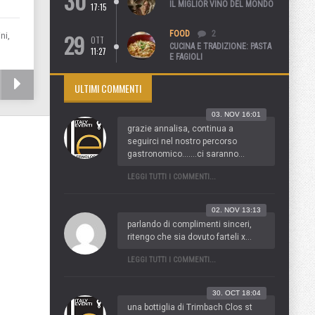
30
IL MIGLIOR VINO DEL MONDO
17:15
29
FOOD
2
ni,
OTT
CUCINA E TRADIZIONE: PASTA
11:27
E FAGIOLI
ULTIMI COMMENTI
03. NOV 16:01
grazie annalisa, continua a
seguirci nel nostro percorso
gastronomico.......ci saranno...
LEGGI TUTTI I COMMENTI...
02. NOV 13:13
parlando di complimenti sinceri,
ritengo che sia dovuto farteli x...
LEGGI TUTTI I COMMENTI...
30. OCT 18:04
una bottiglia di Trimbach Clos st