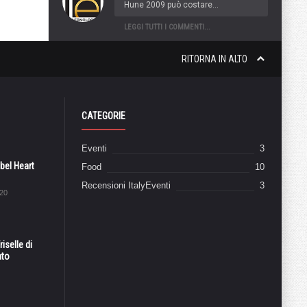
Hune 2009 può costare...
LEGGI TUTTI I COMMENTI...
RITORNA IN ALTO
CATEGORIE
Eventi
3
el Heart
Food
10
Recensioni ItalyEventi
3
20
iselle di
ato