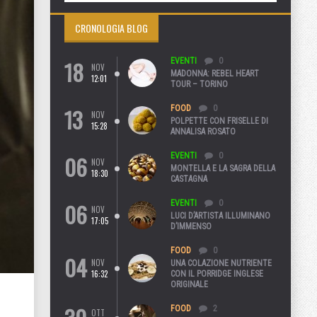
CRONOLOGIA BLOG
18
EVENTI
0
NOV
MADONNA: REBEL HEART
12:01
TOUR – TORINO
13
FOOD
0
NOV
POLPETTE CON FRISELLE DI
15:28
ANNALISA ROSATO
06
EVENTI
0
NOV
MONTELLA E LA SAGRA DELLA
18:30
CASTAGNA
06
EVENTI
0
NOV
LUCI D’ARTISTA ILLUMINANO
17:05
D’IMMENSO
FOOD
0
04
NOV
UNA COLAZIONE NUTRIENTE
16:32
CON IL PORRIDGE INGLESE
ORIGINALE
FOOD
2
OTT