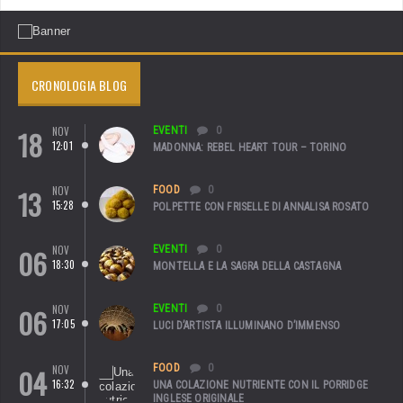
CRONOLOGIA BLOG
18
NOV
EVENTI
0
12:01
MADONNA: REBEL HEART TOUR – TORINO
13
NOV
FOOD
0
15:28
POLPETTE CON FRISELLE DI ANNALISA ROSATO
06
NOV
EVENTI
0
18:30
MONTELLA E LA SAGRA DELLA CASTAGNA
06
NOV
EVENTI
0
17:05
LUCI D’ARTISTA ILLUMINANO D’IMMENSO
FOOD
0
04
NOV
16:32
UNA COLAZIONE NUTRIENTE CON IL PORRIDGE
INGLESE ORIGINALE