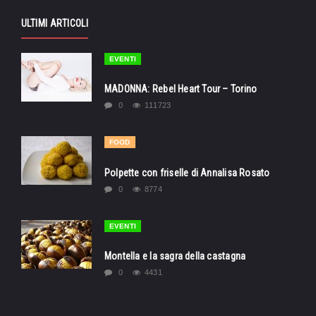
ULTIMI ARTICOLI
EVENTI
MADONNA: Rebel Heart Tour – Torino
0
111723
FOOD
Polpette con friselle di Annalisa Rosato
0
8774
EVENTI
Montella e la sagra della castagna
0
4431