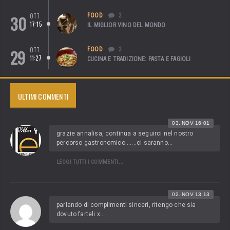
30
OTT
FOOD
2
17:15
IL MIGLIOR VINO DEL MONDO
29
OTT
FOOD
2
11:27
CUCINA E TRADIZIONE: PASTA E FAGIOLI
ULTIMI COMMENTI
03. NOV 16:01
grazie annalisa, continua a seguirci nel nostro
percorso gastronomico.......ci saranno...
LEGGI TUTTI I COMMENTI...
02. NOV 13:13
parlando di complimenti sinceri, ritengo che sia
dovuto farteli x...