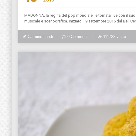
MADONNA, la regina del pop mondiale, è tornata live con il suo 
musicale e scenografica. Iniziato il 9 settembre 2015 dal Bell Cen
Carmine Landi
0 Commenti
111722 visite