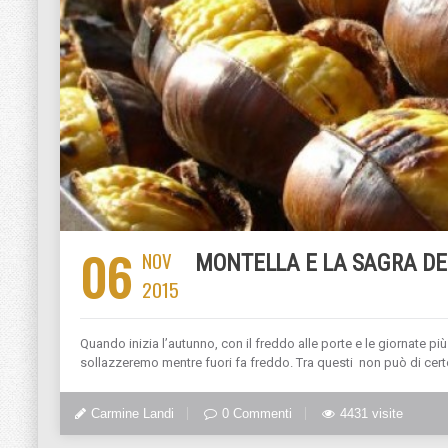
06
NOV
MONTELLA E LA SAGRA D
2015
Quando inizia l’autunno, con il freddo alle porte e le giornate pi
sollazzeremo mentre fuori fa freddo. Tra questi non può di cer
Carmine Landi
0 Commenti
4431 visite