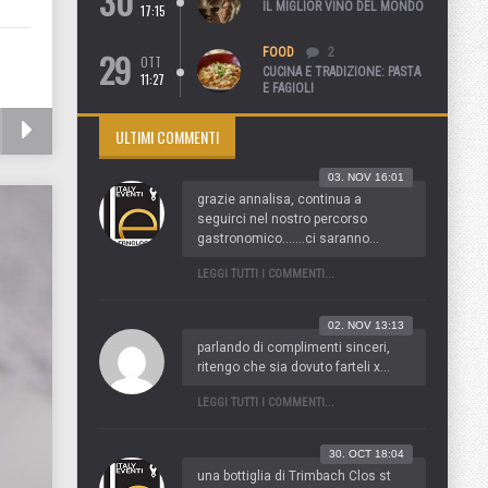
30
IL MIGLIOR VINO DEL MONDO
17:15
29
FOOD
2
OTT
CUCINA E TRADIZIONE: PASTA
11:27
E FAGIOLI
ULTIMI COMMENTI
03. NOV 16:01
grazie annalisa, continua a
seguirci nel nostro percorso
gastronomico.......ci saranno...
LEGGI TUTTI I COMMENTI...
02. NOV 13:13
parlando di complimenti sinceri,
ritengo che sia dovuto farteli x...
LEGGI TUTTI I COMMENTI...
30. OCT 18:04
una bottiglia di Trimbach Clos st