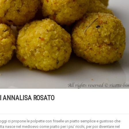
DI ANNALISA ROSATO
oggi ci propone le polpette con friselle un piatto semplice e gustoso che
ta nasce nel medioevo come piatto per i piu’ ricchi, per poi diventare nel