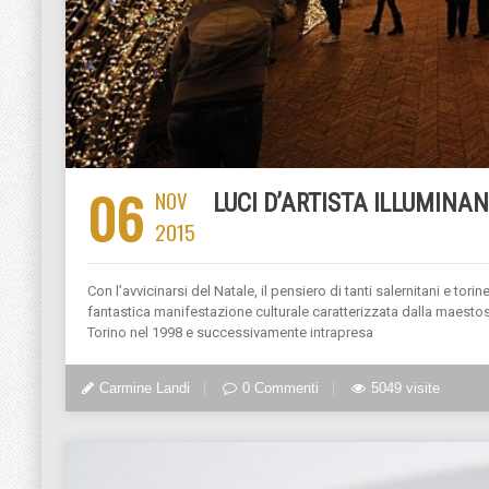
06
NOV
LUCI D’ARTISTA ILLUMINA
2015
Con l’avvicinarsi del Natale, il pensiero di tanti salernitani e torin
fantastica manifestazione culturale caratterizzata dalla maestos
Torino nel 1998 e successivamente intrapresa
Carmine Landi
0 Commenti
5049 visite