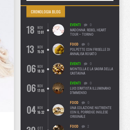
CRONOLOGIA BLOG
18
EVENTI
0
NOV
MADONNA: REBEL HEART
12:01
TOUR – TORINO
13
FOOD
0
NOV
POLPETTE CON FRISELLE DI
15:28
ANNALISA ROSATO
06
EVENTI
0
NOV
MONTELLA E LA SAGRA DELLA
18:30
CASTAGNA
06
EVENTI
0
NOV
LUCI D’ARTISTA ILLUMINANO
17:05
D’IMMENSO
FOOD
0
04
NOV
UNA COLAZIONE NUTRIENTE
16:32
CON IL PORRIDGE INGLESE
ORIGINALE
FOOD
2
OTT